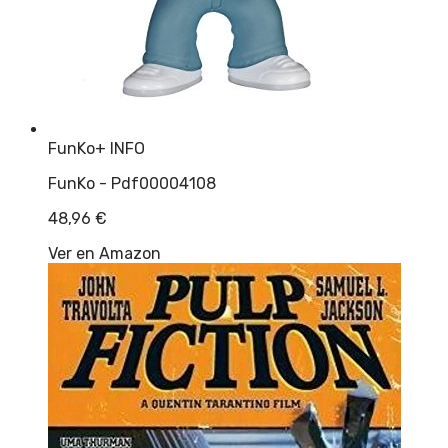
FunKo
+ INFO
FunKo - Pdf00004108
48,96
€
Ver en Amazon